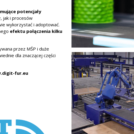
rmujące potencjały
 jak i procesów
iwie wykorzystać i adoptować.
nego
efektu połączenia kilku
tywana przez MŚP i duże
iednie dla znaczącej części
digit-fur.eu