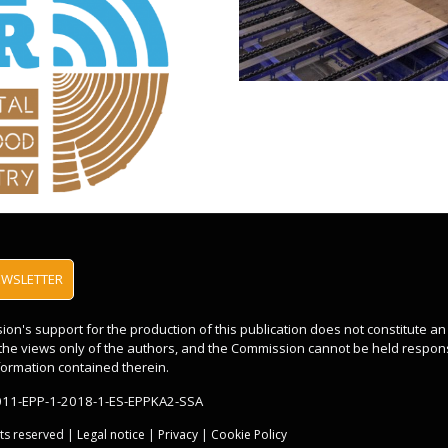
EWSLETTER
n's support for the production of this publication does not constitute a
t the views only of the authors, and the Commission cannot be held respon
ormation contained therein.
011-EPP-1-2018-1-ES-EPPKA2-SSA
hts reserved |
Legal notice
|
Privacy
|
Cookie Policy