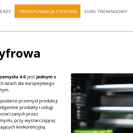
ERZY
TRANSFORMACJA CYFROWA
KURS TRENINGOWY
cyfrowa
zemysłu 4.0
jest
jednym z
h latach dla europejskiego
ętym.
spodarce przemysł produkcji
ligentne produkty i usługi
starczanych przez
ysłu, przy wystarczającej
niających konkurencyjną