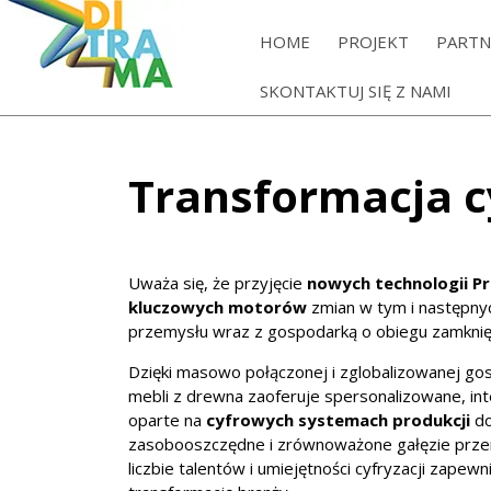
HOME
PROJEKT
PARTN
SKONTAKTUJ SIĘ Z NAMI
Transformacja 
Uważa się, że przyjęcie
nowych technologii Pr
kluczowych motorów
zmian w tym i następnyc
przemysłu wraz z gospodarką o obiegu zamkni
Dzięki masowo połączonej i zglobalizowanej go
mebli z drewna zaoferuje spersonalizowane, inte
oparte na
cyfrowych systemach produkcji
do
zasobooszczędne i zrównoważone gałęzie przem
liczbie talentów i umiejętności cyfryzacji zapew